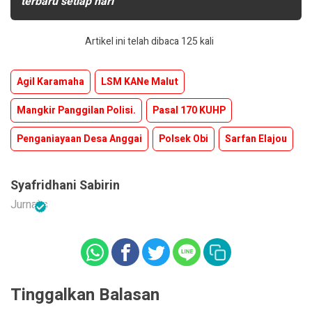
terbaru setiap hari
Artikel ini telah dibaca 125 kali
Agil Karamaha
LSM KANe Malut
Mangkir Panggilan Polisi.
Pasal 170 KUHP
Penganiayaan Desa Anggai
Polsek Obi
Sarfan Elajou
Syafridhani Sabirin
Jurnalis
Tinggalkan Balasan