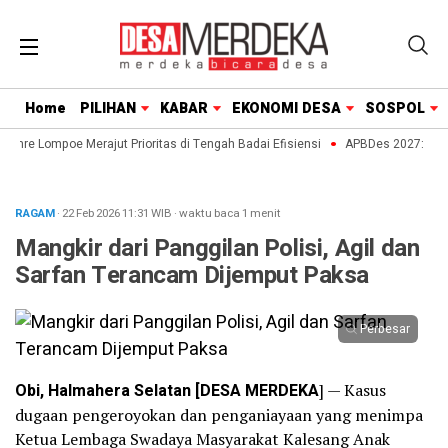
Home
PILIHAN
KABAR
EKONOMI DESA
SOSPOL
enre Lompoe Merajut Prioritas di Tengah Badai Efisiensi
APBDes 2027: Strate
RAGAM
· 22 Feb 2026
11:31
WIB
·
waktu baca 1 menit
Mangkir dari Panggilan Polisi, Agil dan
Sarfan Terancam Dijemput Paksa
Perbesar
Obi, Halmahera Selatan [DESA MERDEKA
] — Kasus
dugaan pengeroyokan dan penganiayaan yang menimpa
Ketua Lembaga Swadaya Masyarakat Kalesang Anak