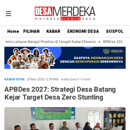
Home
PILIHAN
KABAR
EKONOMI DESA
SOSPOL
aenre Lompoe Merajut Prioritas di Tengah Badai Efisiensi
APBDes 2027: Strat
KABAR DESA
· 20 Mei 2026
12:39
WIB
·
waktu baca 1 menit
APBDes 2027: Strategi Desa Batang
Kejar Target Desa Zero Stunting