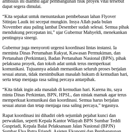
ambisius ini diambil agar pembangunan fisik proyek vital tersebut
dapat segera dimulai.
“Kita sepakat untuk menuntaskan pembebasan lahan Flyover
Sitinjau Lauik ini secepat mungkin. Insya Allah pada bulan
November atau paling lambat Desember sudah selesai. Semua pihak
mendukung percepatan ini,” ujar Gubernur Mahyeldi, menekankan
pentingnya sinergi.
Gubernur juga menyoroti urgensi koordinasi lintas instansi. Ia
meminta Dinas Perumahan Rakyat, Kawasan Permukiman, dan
Pertanahan (Perkimtan), Badan Pertanahan Nasional (BPN), pihak
pelaksana proyek, dan tokoh adat untuk terus memperkuat
komunikasi. Tujuannya adalah memastikan seluruh proses berjalan
sesuai aturan, tidak menimbulkan masalah hukum di kemudian hari,
serta tetap menjaga rasa saling percaya antarpihak.
“Kita tidak ingin ada masalah di kemudian hari. Karena itu, saya
minta Dinas Perkimtan, BPN, HPSL, dan niniak mamak agar terus
memperkuat komunikasi dan koordinasi. Semua harus berjalan
sesuai aturan dan tetap menjaga rasa saling percaya,” tegasnya.
Rapat koordinasi ini dihadiri oleh sejumlah pejabat kunci dan
perwakilan, seperti Kepala Kantor Wilayah BPN Sumbar Teddi
Guspriadi, Kepala Balai Pelaksanaan Jalan Nasional (BPJN)
Sumbar Elsa Putra Friandi, Asisten Ekonomi dan Pembangunan