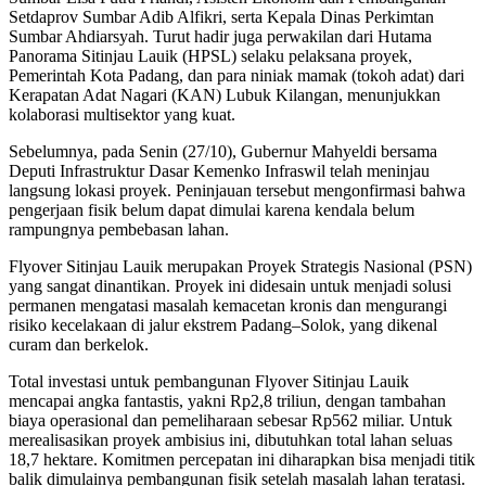
Setdaprov Sumbar Adib Alfikri, serta Kepala Dinas Perkimtan
Sumbar Ahdiarsyah. Turut hadir juga perwakilan dari Hutama
Panorama Sitinjau Lauik (HPSL) selaku pelaksana proyek,
Pemerintah Kota Padang, dan para niniak mamak (tokoh adat) dari
Kerapatan Adat Nagari (KAN) Lubuk Kilangan, menunjukkan
kolaborasi multisektor yang kuat.
Sebelumnya, pada Senin (27/10), Gubernur Mahyeldi bersama
Deputi Infrastruktur Dasar Kemenko Infraswil telah meninjau
langsung lokasi proyek. Peninjauan tersebut mengonfirmasi bahwa
pengerjaan fisik belum dapat dimulai karena kendala belum
rampungnya pembebasan lahan.
Flyover Sitinjau Lauik merupakan Proyek Strategis Nasional (PSN)
yang sangat dinantikan. Proyek ini didesain untuk menjadi solusi
permanen mengatasi masalah kemacetan kronis dan mengurangi
risiko kecelakaan di jalur ekstrem Padang–Solok, yang dikenal
curam dan berkelok.
Total investasi untuk pembangunan Flyover Sitinjau Lauik
mencapai angka fantastis, yakni Rp2,8 triliun, dengan tambahan
biaya operasional dan pemeliharaan sebesar Rp562 miliar. Untuk
merealisasikan proyek ambisius ini, dibutuhkan total lahan seluas
18,7 hektare. Komitmen percepatan ini diharapkan bisa menjadi titik
balik dimulainya pembangunan fisik setelah masalah lahan teratasi.