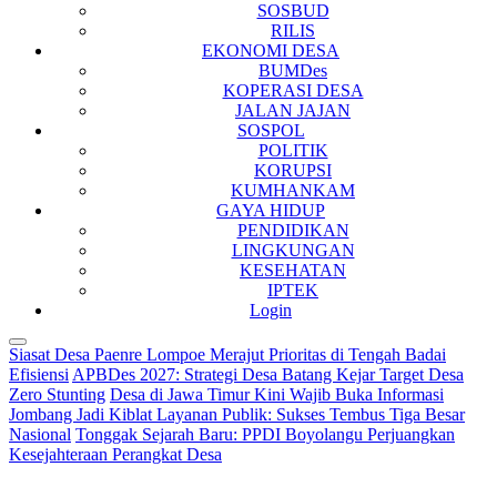
SOSBUD
RILIS
EKONOMI DESA
BUMDes
KOPERASI DESA
JALAN JAJAN
SOSPOL
POLITIK
KORUPSI
KUMHANKAM
GAYA HIDUP
PENDIDIKAN
LINGKUNGAN
KESEHATAN
IPTEK
Login
Siasat Desa Paenre Lompoe Merajut Prioritas di Tengah Badai
Efisiensi
APBDes 2027: Strategi Desa Batang Kejar Target Desa
Zero Stunting
Desa di Jawa Timur Kini Wajib Buka Informasi
Jombang Jadi Kiblat Layanan Publik: Sukses Tembus Tiga Besar
Nasional
Tonggak Sejarah Baru: PPDI Boyolangu Perjuangkan
Kesejahteraan Perangkat Desa