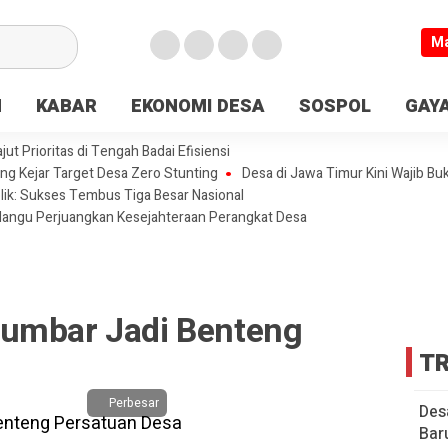
M
N
KABAR
EKONOMI DESA
SOSPOL
GAYA
t Prioritas di Tengah Badai Efisiensi
ng Kejar Target Desa Zero Stunting
Desa di Jawa Timur Kini Wajib Bu
lik: Sukses Tembus Tiga Besar Nasional
olangu Perjuangkan Kesejahteraan Perangkat Desa
Sumbar Jadi Benteng
TR
Perbesar
Des
Bar