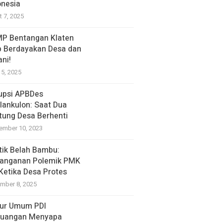
onesia
t 7, 2025
P Bentangan Klaten
p Berdayakan Desa dan
ani!
15, 2025
upsi APBDes
lankulon: Saat Dua
tung Desa Berhenti
ember 10, 2023
itik Belah Bambu:
anganan Polemik PMK
 Ketika Desa Protes
mber 8, 2025
ur Umum PDI
juangan Menyapa