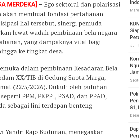
Ind
SA MERDEKA]
–
Ego sektoral dan polarisasi
Mare
ya akan membuat fondasi pertahanan
sipasi hal tersebut, sinergi pemuda
KDM
Sia
gkan lewat wadah pembinaan bela negara
Pet
ahanan, yang dampaknya vital bagi
Juli 
ngga ke tingkat desa.
Kor
Ngu
gemuka dalam pembinaan Kesadaran Bela
Jan
Kodam XX/TIB di Gedung Sapta Marga,
Sept
at (22/5/2026). Diikuti oleh puluhan
Pol
si seperti PPM, FKPPI, P3AD, dan PPAD,
Pen
a sebagai lini terdepan benteng
81,
Dese
Dap
vi Yandri Rajo Budiman, menegaskan
Per