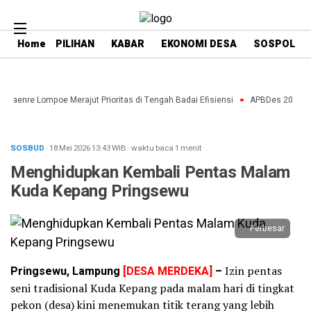
Home
PILIHAN
KABAR
EKONOMI DESA
SOSPOL
 Paenre Lompoe Merajut Prioritas di Tengah Badai Efisiensi
APBDes 2027: Str
SOSBUD
· 18 Mei 2026
13:43
WIB
·
waktu baca 1 menit
Menghidupkan Kembali Pentas Malam
Kuda Kepang Pringsewu
Perbesar
Pringsewu, Lampung
[DESA MERDEKA]
–
Izin pentas
seni tradisional Kuda Kepang pada malam hari di tingkat
pekon (desa) kini menemukan titik terang yang lebih