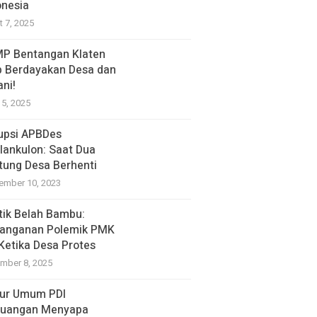
onesia
t 7, 2025
P Bentangan Klaten
p Berdayakan Desa dan
ani!
15, 2025
upsi APBDes
lankulon: Saat Dua
tung Desa Berhenti
ember 10, 2023
itik Belah Bambu:
anganan Polemik PMK
 Ketika Desa Protes
mber 8, 2025
ur Umum PDI
juangan Menyapa