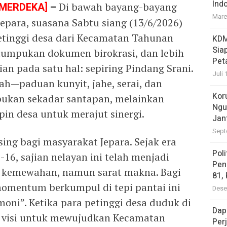
Ind
 MERDEKA]
–
Di bawah bayang-bayang
Mare
epara, suasana Sabtu siang (13/6/2026)
petinggi desa dari Kecamatan Tahunan
KDM
Sia
tumpukan dokumen birokrasi, dan lebih
Pet
n pada satu hal: sepiring Pindang Srani.
Juli 
h—paduan kunyit, jahe, serai, dan
Kor
ukan sekadar santapan, melainkan
Ngu
in desa untuk merajut sinergi.
Jan
Sept
ing bagi masyarakat Jepara. Sejak era
Pol
16, sajian nelayan ini telah menjadi
Pen
a kemewahan, namun sarat makna. Bagi
81,
omentum berkumpul di tepi pantai ini
Dese
moni”. Ketika para petinggi desa duduk di
Dap
, visi untuk mewujudkan Kecamatan
Per