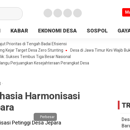
M
N
KABAR
EKONOMI DESA
SOSPOL
GAYA
t Prioritas di Tengah Badai Efisiensi
ng Kejar Target Desa Zero Stunting
Desa di Jawa Timur Kini Wajib Bu
lik: Sukses Tembus Tiga Besar Nasional
olangu Perjuangkan Kesejahteraan Perangkat Desa
B
·
ahasia Harmonisasi
para
TR
Perbesar
Des
Bar