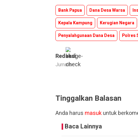
Bank Papua
Dana Desa Warsa
In
Kepala Kampung
Kerugian Negara
Penyalahgunaan Dana Desa
Polres 
Redaksi
Jurnalis
Tinggalkan Balasan
Anda harus
masuk
untuk berkome
Baca Lainnya