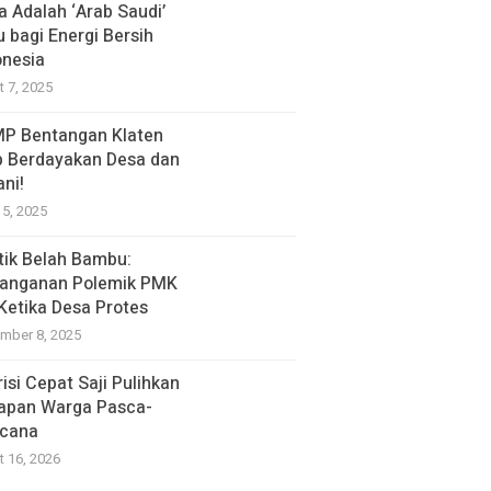
a Adalah ‘Arab Saudi’
u bagi Energi Bersih
onesia
t 7, 2025
P Bentangan Klaten
p Berdayakan Desa dan
ani!
15, 2025
itik Belah Bambu:
anganan Polemik PMK
 Ketika Desa Protes
mber 8, 2025
isi Cepat Saji Pulihkan
apan Warga Pasca-
cana
t 16, 2026