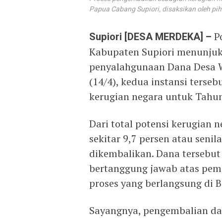
Papua Cabang Supiori, disaksikan oleh piha
Supiori [DESA MERDEKA] –
Po
Kabupaten Supiori menunjuk
penyalahgunaan Dana Desa Wa
(14/4), kedua instansi terse
kerugian negara untuk Tahu
Dari total potensi kerugian 
sekitar 9,7 persen atau senil
dikembalikan. Dana tersebut
bertanggung jawab atas pem
proses yang berlangsung di 
Sayangnya, pengembalian dan