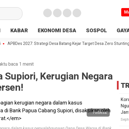
M
N
KABAR
EKONOMI DESA
SOSPOL
GAYA
BDes 2027: Strategi Desa Batang Kejar Target Desa Zero Stunting
De
ktu baca 1 menit
 Supiori, Kerugian Negara
ersen!
TR
Kor
Ngu
Jan
Perbesar
Sept
negara dalam kasus penyalahgunaan Dana Desa Warsa di Bank