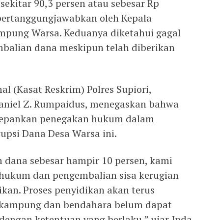
 sekitar 90,3 persen atau sebesar Rp
ipertanggungjawabkan oleh Kepala
pung Warsa. Keduanya diketahui gagal
alian dana meskipun telah diberikan
al (Kasat Reskrim) Polres Supiori,
 Daniel Z. Rumpaidus, menegaskan bahwa
depankan penegakan hukum dalam
psi Dana Desa Warsa ini.
 dana sebesar hampir 10 persen, kami
 hukum dan pengembalian sisa kerugian
kan. Proses penyidikan akan terus
a kampung dan bendahara belum dapat
engan ketentuan yang berlaku,” ujar Ipda