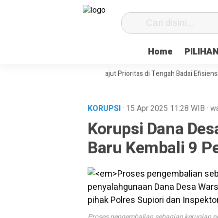
Home
PILIHA
at Desa Paenre Lompoe Merajut Prioritas di Tengah Badai Efisiensi
AP
KORUPSI
· 15 Apr 2025
11:28
WIB
·
wa
Korupsi Dana Desa
Baru Kembali 9 P
Proses pengembalian sebagian kerugian 