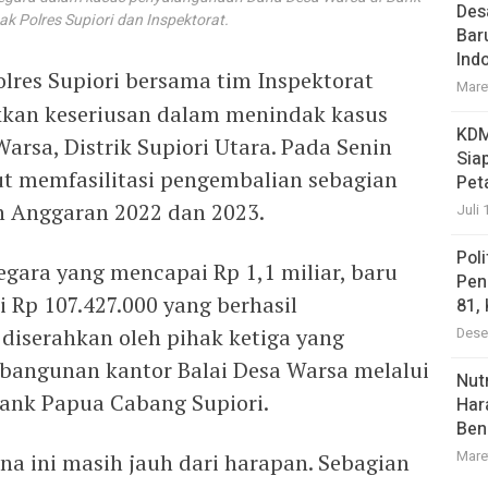
Des
k Polres Supiori dan Inspektorat.
Bar
Ind
lres Supiori bersama tim Inspektorat
Mare
kan keseriusan dalam menindak kasus
KDM
rsa, Distrik Supiori Utara. Pada Senin
Sia
but memfasilitasi pengembalian sebagian
Pet
n Anggaran 2022 dan 2023.
Juli 
Pol
negara yang mencapai Rp 1,1 miliar, baru
Pen
ai Rp 107.427.000 yang berhasil
81,
 diserahkan oleh pihak ketiga yang
Dese
bangunan kantor Balai Desa Warsa melalui
Nutr
Bank Papua Cabang Supiori.
Har
Ben
Mare
a ini masih jauh dari harapan. Sebagian