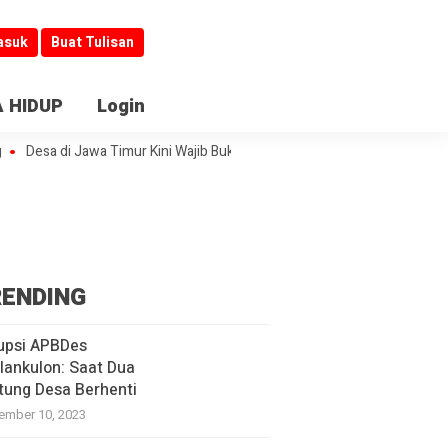
asuk
Buat Tulisan
 HIDUP
Login
sa di Jawa Timur Kini Wajib Buka Informasi
Jombang Jadi Kiblat Laya
ENDING
upsi APBDes
lankulon: Saat Dua
tung Desa Berhenti
ember 10, 2023