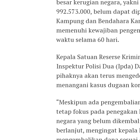
besar kerugian negara, yakni
992.573.000, belum dapat d
Kampung dan Bendahara Kam
memenuhi kewajiban pengemb
waktu selama 60 hari.
Kepala Satuan Reserse Krimin
Inspektur Polisi Dua (Ipda)
pihaknya akan terus menge
menangani kasus dugaan koru
“Meskipun ada pengembalian
tetap fokus pada penegakan
negara yang belum dikembali
berlanjut, mengingat kepal
mengembalikan dana sesuai d