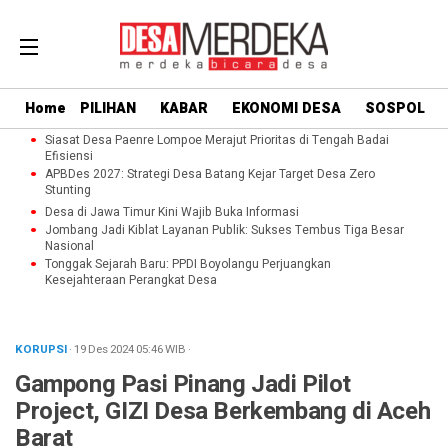
Home
PILIHAN
KABAR
EKONOMI DESA
SOSPOL
Siasat Desa Paenre Lompoe Merajut Prioritas di Tengah Badai
Efisiensi
APBDes 2027: Strategi Desa Batang Kejar Target Desa Zero
Stunting
Desa di Jawa Timur Kini Wajib Buka Informasi
Jombang Jadi Kiblat Layanan Publik: Sukses Tembus Tiga Besar
Nasional
Tonggak Sejarah Baru: PPDI Boyolangu Perjuangkan
Kesejahteraan Perangkat Desa
KORUPSI
· 19 Des 2024
05:46
WIB
·
Gampong Pasi Pinang Jadi Pilot
Project, GIZI Desa Berkembang di Aceh
Barat