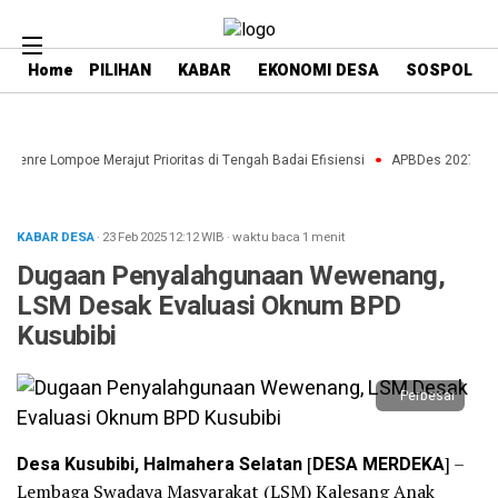
Home
PILIHAN
KABAR
EKONOMI DESA
SOSPOL
aenre Lompoe Merajut Prioritas di Tengah Badai Efisiensi
APBDes 2027: Strat
KABAR DESA
· 23 Feb 2025
12:12
WIB
·
waktu baca 1 menit
Dugaan Penyalahgunaan Wewenang,
LSM Desak Evaluasi Oknum BPD
Kusubibi
Perbesar
Desa Kusubibi, Halmahera Selatan
[
DESA MERDEKA
] –
Lembaga Swadaya Masyarakat (LSM) Kalesang Anak