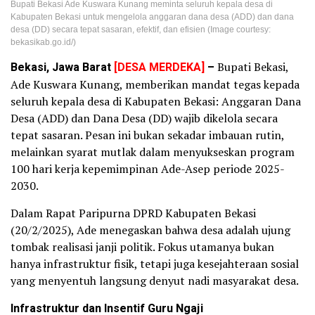
Bupati Bekasi Ade Kuswara Kunang meminta seluruh kepala desa di
Kabupaten Bekasi untuk mengelola anggaran dana desa (ADD) dan dana
desa (DD) secara tepat sasaran, efektif, dan efisien (Image courtesy:
bekasikab.go.id/)
Bekasi, Jawa Barat
[DESA MERDEKA]
–
Bupati Bekasi,
Ade Kuswara Kunang, memberikan mandat tegas kepada
seluruh kepala desa di Kabupaten Bekasi: Anggaran Dana
Desa (ADD) dan Dana Desa (DD) wajib dikelola secara
tepat sasaran. Pesan ini bukan sekadar imbauan rutin,
melainkan syarat mutlak dalam menyukseskan program
100 hari kerja kepemimpinan Ade-Asep periode 2025-
2030.
Dalam Rapat Paripurna DPRD Kabupaten Bekasi
(20/2/2025), Ade menegaskan bahwa desa adalah ujung
tombak realisasi janji politik. Fokus utamanya bukan
hanya infrastruktur fisik, tetapi juga kesejahteraan sosial
yang menyentuh langsung denyut nadi masyarakat desa.
Infrastruktur dan Insentif Guru Ngaji