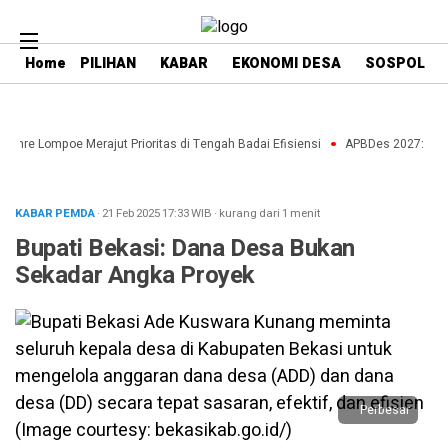
Home
PILIHAN
KABAR
EKONOMI DESA
SOSPOL
enre Lompoe Merajut Prioritas di Tengah Badai Efisiensi
APBDes 2027: Strat
KABAR PEMDA
· 21 Feb 2025
17:33
WIB
·
kurang dari 1 menit
Bupati Bekasi: Dana Desa Bukan
Sekadar Angka Proyek
Perbesar