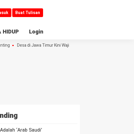
asuk
Buat Tulisan
 HIDUP
Login
ting
Desa di Jawa Timur Kini Wajib Buka Informasi
Jombang Jadi Ki
nding
Adalah ‘Arab Saudi’