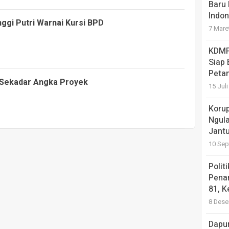
Baru 
Indon
gi Putri Warnai Kursi BPD
7 Mare
KDMP
Siap
Petan
 Sekadar Angka Proyek
15 Jul
Koru
Ngula
Jantu
10 Sep
Polit
Pena
81, K
8 Dese
Dapu