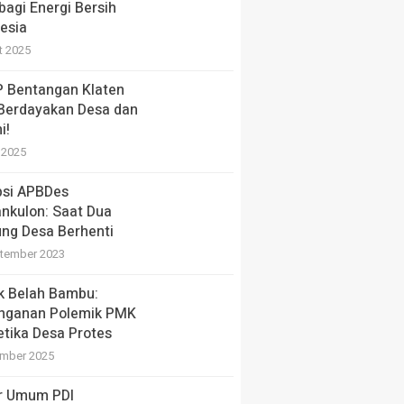
bagi Energi Bersih
esia
t 2025
 Bentangan Klaten
 Berdayakan Desa dan
i!
i 2025
psi APBDes
nkulon: Saat Dua
ng Desa Berhenti
tember 2023
ik Belah Bambu:
nganan Polemik PMK
etika Desa Protes
mber 2025
r Umum PDI