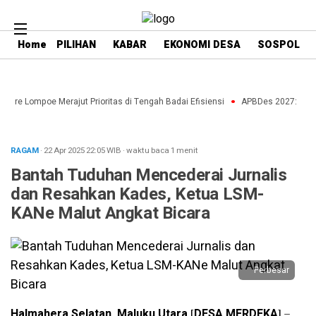
Home
PILIHAN
KABAR
EKONOMI DESA
SOSPOL
nre Lompoe Merajut Prioritas di Tengah Badai Efisiensi
APBDes 2027: Strate
RAGAM
· 22 Apr 2025
22:05
WIB
·
waktu baca 1 menit
Bantah Tuduhan Mencederai Jurnalis
dan Resahkan Kades, Ketua LSM-
KANe Malut Angkat Bicara
Perbesar
Halmahera Selatan, Maluku Utara
[
DESA MERDEKA
] –