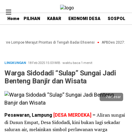
Home
PILIHAN
KABAR
EKONOMI DESA
SOSPOL
enre Lompoe Merajut Prioritas di Tengah Badai Efisiensi
APBDes 2027: Strate
LINGKUNGAN
· 18 Feb 2025
15:03
WIB
·
waktu baca 1 menit
Warga Sidodadi “Sulap” Sungai Jadi
Benteng Banjir dan Wisata
Perbesar
Pesawaran, Lampung
[DESA MERDEKA]
–
Aliran sungai
di Dusun Empat, Desa Sidodadi, kini bukan lagi sekadar
saluran air, melainkan simbol perlawanan warga