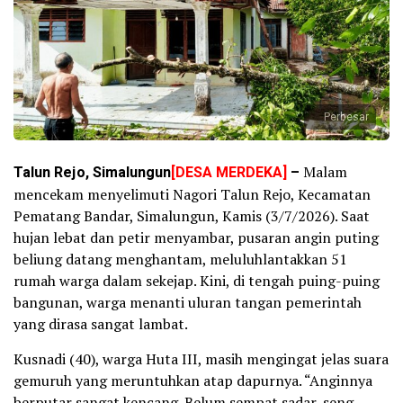
Perbesar
Talun Rejo, Simalungun
[DESA MERDEKA]
–
Malam
mencekam menyelimuti Nagori Talun Rejo, Kecamatan
Pematang Bandar, Simalungun, Kamis (3/7/2026). Saat
hujan lebat dan petir menyambar, pusaran angin puting
beliung datang menghantam, meluluhlantakkan 51
rumah warga dalam sekejap. Kini, di tengah puing-puing
bangunan, warga menanti uluran tangan pemerintah
yang dirasa sangat lambat.
Kusnadi (40), warga Huta III, masih mengingat jelas suara
gemuruh yang meruntuhkan atap dapurnya. “Anginnya
berputar sangat kencang. Belum sempat sadar, seng