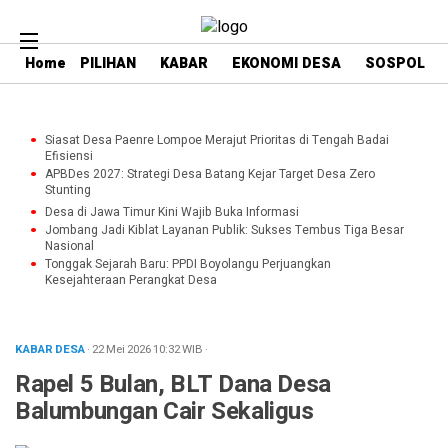
Home
PILIHAN
KABAR
EKONOMI DESA
SOSPOL
Siasat Desa Paenre Lompoe Merajut Prioritas di Tengah Badai
Efisiensi
APBDes 2027: Strategi Desa Batang Kejar Target Desa Zero
Stunting
Desa di Jawa Timur Kini Wajib Buka Informasi
Jombang Jadi Kiblat Layanan Publik: Sukses Tembus Tiga Besar
Nasional
Tonggak Sejarah Baru: PPDI Boyolangu Perjuangkan
Kesejahteraan Perangkat Desa
KABAR DESA
· 22 Mei 2026
10:32
WIB
·
Rapel 5 Bulan, BLT Dana Desa
Balumbungan Cair Sekaligus