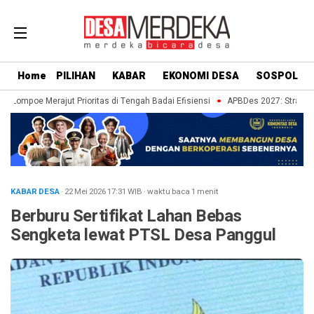
Home
PILIHAN
KABAR
EKONOMI DESA
SOSPOL
 Lompoe Merajut Prioritas di Tengah Badai Efisiensi
APBDes 2027: Strategi D
KABAR DESA
· 22 Mei 2026
17:31
WIB
·
waktu baca 1 menit
Berburu Sertifikat Lahan Bebas
Sengketa lewat PTSL Desa Panggul