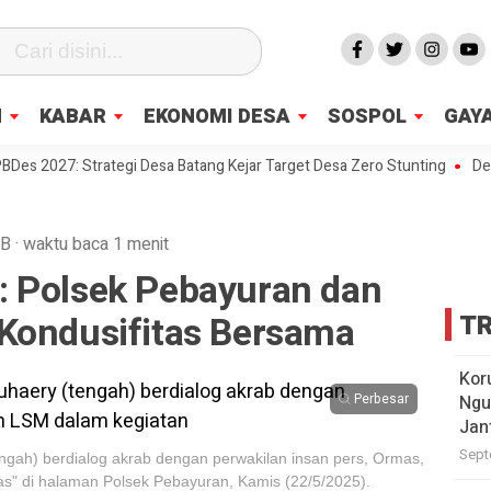
N
KABAR
EKONOMI DESA
SOSPOL
GAYA
027: Strategi Desa Batang Kejar Target Desa Zero Stunting
Desa di J
IB
·
waktu baca 1 menit
 Polsek Pebayuran dan
Kondusifitas Bersama
TR
Kor
Perbesar
Ngu
Jan
Sept
ngah) berdialog akrab dengan perwakilan insan pers, Ormas,
s" di halaman Polsek Pebayuran, Kamis (22/5/2025).