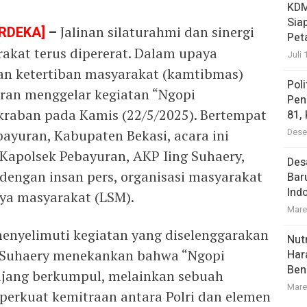
KDM
Sia
RDEKA]
–
Jalinan silaturahmi dan sinergi
Pet
rakat terus dipererat. Dalam upaya
Juli 
an ketertiban masyarakat (kamtibmas)
Pol
uran menggelar kegiatan “Ngopi
Pen
raban pada Kamis (22/5/2025). Bertempat
81,
Dese
ayuran, Kabupaten Bekasi, acara ini
Kapolsek Pebayuran, AKP Iing Suhaery,
Des
i dengan insan pers, organisasi masyarakat
Bar
Ind
ya masyarakat (LSM).
Mare
enyelimuti kegiatan yang diselenggarakan
Nutr
ng Suhaery menekankan bahwa “Ngopi
Har
Ben
jang berkumpul, melainkan sebuah
Mare
mperkuat kemitraan antara Polri dan elemen