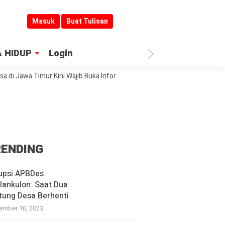
Masuk
Buat Tulisan
 HIDUP
Login
awa Timur Kini Wajib Buka Informasi
Jombang Jadi Kiblat Layanan Pub
ENDING
upsi APBDes
lankulon: Saat Dua
tung Desa Berhenti
ember 10, 2023