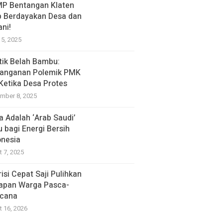
P Bentangan Klaten
p Berdayakan Desa dan
ani!
15, 2025
itik Belah Bambu:
anganan Polemik PMK
 Ketika Desa Protes
mber 8, 2025
a Adalah ‘Arab Saudi’
u bagi Energi Bersih
onesia
t 7, 2025
isi Cepat Saji Pulihkan
apan Warga Pasca-
cana
t 16, 2026