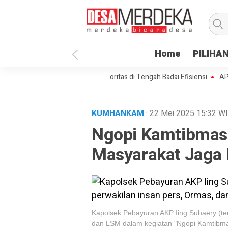
Home
PILIHA
a Paenre Lompoe Merajut Prioritas di Tengah Badai Efisiensi
APBDes 2
KUMHANKAM
· 22 Mei 2025
15:32
W
Ngopi Kamtibmas:
Masyarakat Jaga 
Kapolsek Pebayuran AKP Iing Suhaery (te
dan LSM dalam kegiatan "Ngopi Kamtibma