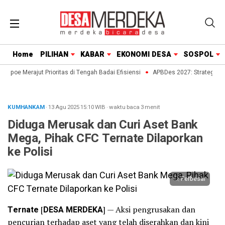
Home
PILIHAN
KABAR
EKONOMI DESA
SOSPOL
poe Merajut Prioritas di Tengah Badai Efisiensi
APBDes 2027: Strategi Desa 
KUMHANKAM
· 13 Agu 2025
15:10
WIB
·
waktu baca 3 menit
Diduga Merusak dan Curi Aset Bank
Mega, Pihak CFC Ternate Dilaporkan
ke Polisi
Perbesar
Ternate
[
DESA MERDEKA
] — Aksi pengrusakan dan
pencurian terhadap aset yang telah diserahkan dan kini