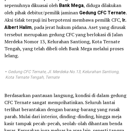
sepenuhnya dikuasai oleh
Bank Mega
, diduga dilakukan
oleh pihak debitur/pemilik jaminan
Gedung CFC Ternate
.
Aksi tidak terpuji ini berpotensi membawa pemilik CFC,
Ir.
Albert Halim
, pada jerat hukum pidana. Aset yang dirusak
tersebut merupakan gedung CFC yang berlokasi di Jalan
Merdeka Nomor 13, Kelurahan Santiong, Kota Ternate
Tengah, yang telah dibeli oleh Bank Mega melalui proses
lelang.
Gedung CFC Ternate, Jl. Merdeka No.13, Kelurahan Santiong,
•
Kota Ternate Tengah, Ternate
Berdasarkan pantauan langsung, kondisi di dalam gedung
CFC Ternate sangat memprihatinkan. Seluruh lantai
terlihat berantakan dengan barang-barang yang rusak
parah. Mulai dari interior, dinding-dinding, hingga meja
kasir tampak pecah-pecah, seolah-olah dihantam benda
keras. Kerusakan juga meluas ke area lain, seperti tangga