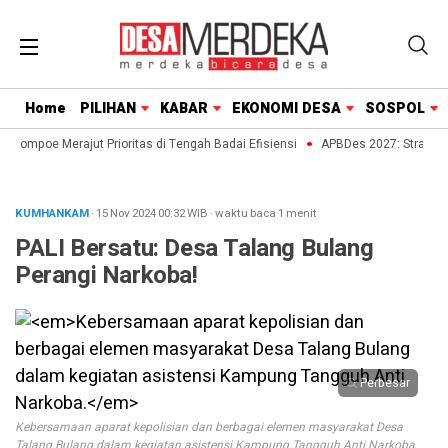
Home
PILIHAN
KABAR
EKONOMI DESA
SOSPOL
 Lompoe Merajut Prioritas di Tengah Badai Efisiensi
APBDes 2027: Strategi D
KUMHANKAM
· 15 Nov 2024
00:32
WIB
·
waktu baca 1 menit
PALI Bersatu: Desa Talang Bulang
Perangi Narkoba!
Perbesar
Kebersamaan aparat kepolisian dan berbagai elemen masyarakat Desa
Talang Bulang dalam kegiatan asistensi Kampung Tangguh Anti Narkoba.