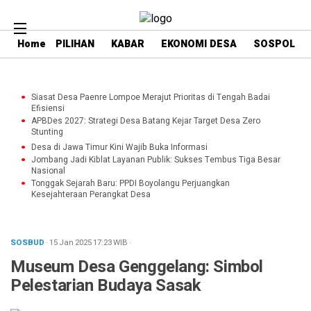
Home
PILIHAN
KABAR
EKONOMI DESA
SOSPOL
Siasat Desa Paenre Lompoe Merajut Prioritas di Tengah Badai
Efisiensi
APBDes 2027: Strategi Desa Batang Kejar Target Desa Zero
Stunting
Desa di Jawa Timur Kini Wajib Buka Informasi
Jombang Jadi Kiblat Layanan Publik: Sukses Tembus Tiga Besar
Nasional
Tonggak Sejarah Baru: PPDI Boyolangu Perjuangkan
Kesejahteraan Perangkat Desa
SOSBUD
· 15 Jan 2025
17:23
WIB
·
Museum Desa Genggelang: Simbol
Pelestarian Budaya Sasak