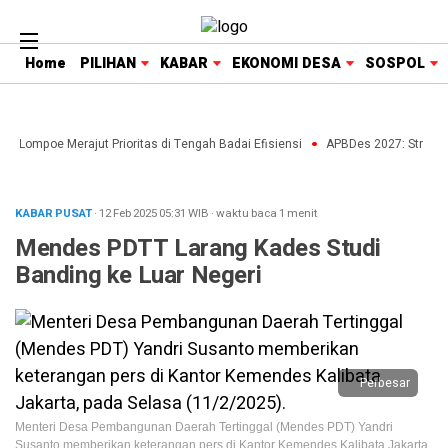
Home
PILIHAN
KABAR
EKONOMI DESA
SOSPOL
e Lompoe Merajut Prioritas di Tengah Badai Efisiensi
APBDes 2027: Strategi 
KABAR PUSAT
· 12 Feb 2025
05:31
WIB
·
waktu baca 1 menit
Mendes PDTT Larang Kades Studi
Banding ke Luar Negeri
Perbesar
Menteri Desa Pembangunan Daerah Tertinggal (Mendes PDT) Yandri
Susanto memberikan keterangan pers di Kantor Kemendes Kalibata Jakarta,