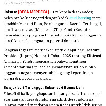
pada Selasa (11/2/2025).
Jakarta
[DESA MERDEKA]
–
Era kepala desa (Kades)
pelesiran ke luar negeri dengan kedok
studi banding
resmi
berakhir. Menteri Desa, Pembangunan Daerah Tertinggal,
dan Transmigrasi (Mendes PDTT), Yandri Susanto,
mencabut izin program tersebut demi efisiensi anggaran
dan fokus pada penguatan potensi domestik.
Langkah tegas ini merupakan tindak lanjut dari Instruksi
Presiden (Inpres) Nomor 1 Tahun 2025 tentang Efisiensi
Anggaran. Yandri menegaskan bahwa komitmen
kementerian saat ini adalah memastikan setiap rupiah
anggaran negara menyentuh langsung kepentingan
warga di pelosok nusantara.
Belajar dari Tetangga, Bukan dari Benua Lain
Filosofi di balik penghapusan ini sangat sederhana: solusi
atas masalah desa di Indonesia ada di desa Indonesia
lainnya. Yandri mendorong para Kades untuk lebih sering