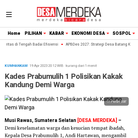
Home
PILIHAN
KABAR
EKONOMI DESA
SOSPOL
oritas di Tengah Badai Efisiensi
APBDes 2027: Strategi Desa Batang Kejar T
KUMHANKAM
· 19 Apr 2023
20:12
WIB
·
kurang dari 1 menit
Kades Prabumulih 1 Polisikan Kakak
Kandung Demi Warga
Perbesar
Musi Rawas, Sumatera Selatan
[DESA MERDEKA]
–
Demi keselamatan warga dan kesucian tempat ibadah,
Kepala Desa Prabumulih 1, Andi Hartawan, mengambil