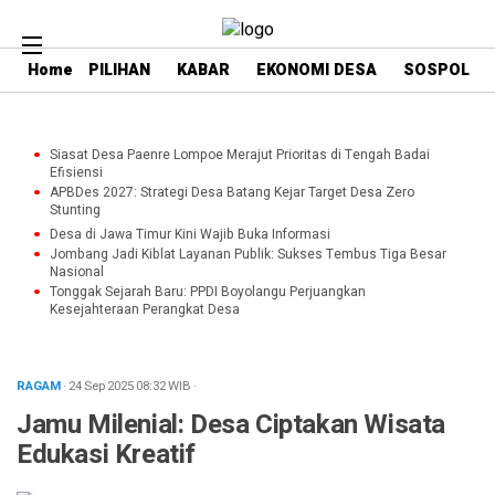
Home
PILIHAN
KABAR
EKONOMI DESA
SOSPOL
Siasat Desa Paenre Lompoe Merajut Prioritas di Tengah Badai
Efisiensi
APBDes 2027: Strategi Desa Batang Kejar Target Desa Zero
Stunting
Desa di Jawa Timur Kini Wajib Buka Informasi
Jombang Jadi Kiblat Layanan Publik: Sukses Tembus Tiga Besar
Nasional
Tonggak Sejarah Baru: PPDI Boyolangu Perjuangkan
Kesejahteraan Perangkat Desa
RAGAM
· 24 Sep 2025
08:32
WIB
·
Jamu Milenial: Desa Ciptakan Wisata
Edukasi Kreatif