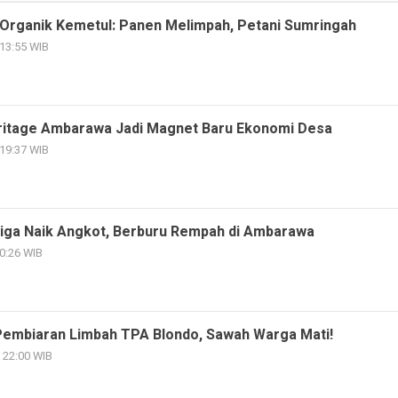
 Organik Kemetul: Panen Melimpah, Petani Sumringah
 13:55 WIB
ritage Ambarawa Jadi Magnet Baru Ekonomi Desa
 19:37 WIB
tiga Naik Angkot, Berburu Rempah di Ambarawa
20:26 WIB
Pembiaran Limbah TPA Blondo, Sawah Warga Mati!
- 22:00 WIB