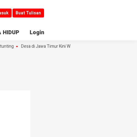
asuk
Buat Tulisan
 HIDUP
Login
nting
Desa di Jawa Timur Kini Wajib Buka Informasi
Jombang Jadi K