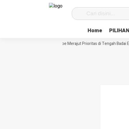
Home
PILIHA
Siasat Desa Paenre Lompoe Merajut Prioritas di Tengah Badai Efis