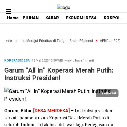
Home
PILIHAN
KABAR
EKONOMI DESA
SOSPOL
aenre Lompoe Merajut Prioritas di Tengah Badai Efisiensi
APBDes 2027: Stra
KOPERASI DESA
· 15 Mei 2025
15:38
WIB
·
waktu baca 1 menit
Garum “All In” Koperasi Merah Putih:
Instruksi Presiden!
Perbesar
Garum, Blitar
[DESA MERDEKA]
–
Instruksi presiden
terkait pembentukan Koperasi Desa Merah Putih di
seluruh Indonesia tak bisa ditawar lagi. Penegasan ini