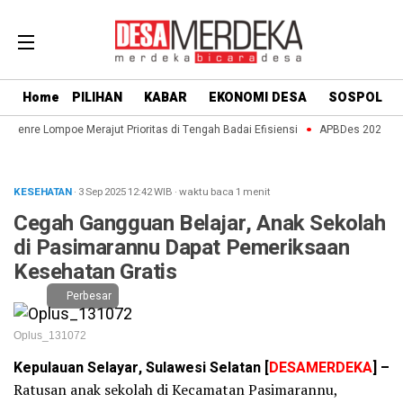
Home
PILIHAN
KABAR
EKONOMI DESA
SOSPOL
Paenre Lompoe Merajut Prioritas di Tengah Badai Efisiensi
APBDes 2027: Stra
KESEHATAN
· 3 Sep 2025
12:42
WIB
·
waktu baca 1 menit
Cegah Gangguan Belajar, Anak Sekolah
di Pasimarannu Dapat Pemeriksaan
Kesehatan Gratis
Perbesar
Oplus_131072
Kepulauan Selayar, Sulawesi Selatan [
DESAMERDEKA
] –
Ratusan anak sekolah di Kecamatan Pasimarannu,