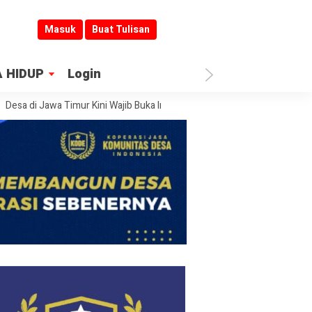
Masuk
Buat Tulisan
 HIDUP
Login
 Jawa Timur Kini Wajib Buka Informasi
Jombang Jadi Kiblat Layanan P