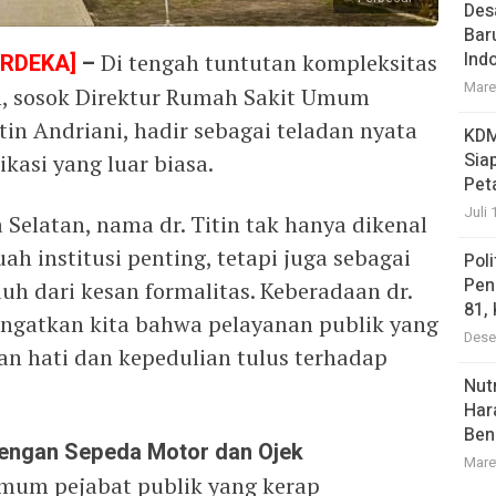
Des
Bar
Ind
ERDEKA]
–
Di tengah tuntutan kompleksitas
Mare
, sosok Direktur Rumah Sakit Umum
tin Andriani, hadir sebagai teladan nyata
KDM
Sia
kasi yang luar biasa.
Pet
Juli 
Selatan, nama dr. Titin tak hanya dikenal
h institusi penting, tetapi juga sebagai
Pol
Pen
uh dari kesan formalitas. Keberadaan dr.
81,
ngatkan kita bahwa pelayanan publik yang
Dese
an hati dan kepedulian tulus terhadap
Nutr
Har
Ben
dengan Sepeda Motor dan Ojek
Mare
mum pejabat publik yang kerap