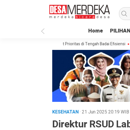
Home
PILIHA
sa Paenre Lompoe Merajut Prioritas di Tengah Badai Efisiensi
APBDes 
KESEHATAN
· 21 Jun 2025
20:19
WIB
Direktur RSUD Lab