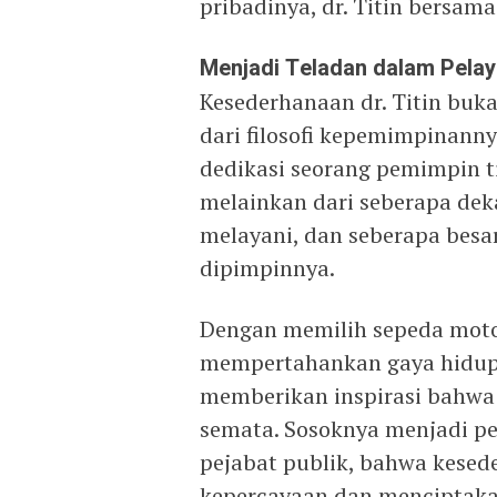
pribadinya, dr. Titin bersam
Menjadi Teladan dalam Pelay
Kesederhanaan dr. Titin buk
dari filosofi kepemimpinann
dedikasi seorang pemimpin ti
melainkan dari seberapa deka
melayani, dan seberapa besa
dipimpinnya.
Dengan memilih sepeda motor
mempertahankan gaya hidup y
memberikan inspirasi bahwa 
semata. Sosoknya menjadi pe
pejabat publik, bahwa kese
kepercayaan dan menciptak