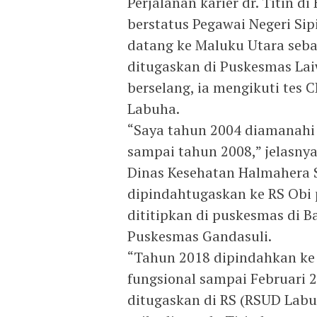
Perjalanan karier dr. Titin d
berstatus Pegawai Negeri Sip
datang ke Maluku Utara seba
ditugaskan di Puskesmas Lai
berselang, ia mengikuti tes 
Labuha.
“Saya tahun 2004 diamanahi
sampai tahun 2008,” jelasnya
Dinas Kesehatan Halmahera S
dipindahtugaskan ke RS Obi 
dititipkan di puskesmas di B
Puskesmas Gandasuli.
“Tahun 2018 dipindahkan ke
fungsional sampai Februari 2
ditugaskan di RS (RSUD Lab