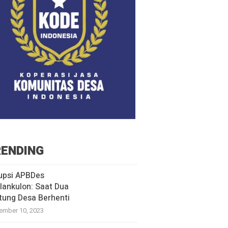
ENDING
upsi APBDes
lankulon: Saat Dua
tung Desa Berhenti
ember 10, 2023