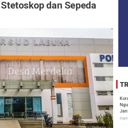
k Stetoskop dan Sepeda
TR
Kor
Ngu
Jan
Sept
Perbesar