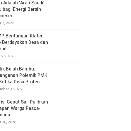
a Adalah ‘Arab Saudi’
u bagi Energi Bersih
onesia
t 7, 2025
P Bentangan Klaten
p Berdayakan Desa dan
ani!
15, 2025
itik Belah Bambu:
anganan Polemik PMK
 Ketika Desa Protes
mber 8, 2025
isi Cepat Saji Pulihkan
apan Warga Pasca-
cana
t 16, 2026