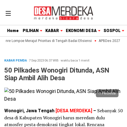
Home
PILIHAN
KABAR
EKONOMI DESA
SOSPOL
aenre Lompoe Merajut Prioritas di Tengah Badai Efisiensi
APBDes 2027: Strat
KABAR PEMDA
· 7 Sep 2023
06:37
WIB
·
waktu baca 1 menit
50 Pilkades Wonogiri Ditunda, ASN
Siap Ambil Alih Desa
Perbesar
Wonogiri, Jawa Tengah
[DESA MERDEKA]
–
Sebanyak 50
desa di Kabupaten Wonogiri harus meredam dulu
atmosfer pesta demokrasi tingkat lokal. Rencana