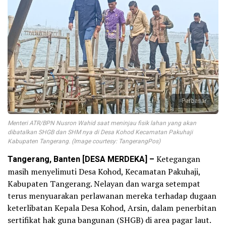
Perbesar
Menteri ATR/BPN Nusron Wahid saat meninjau fisik lahan yang akan
dibatalkan SHGB dan SHM nya di Desa Kohod Kecamatan Pakuhaji
Kabupaten Tangerang. (Image courtesy: TangerangPos)
Tangerang, Banten [DESA MERDEKA] –
Ketegangan
masih menyelimuti Desa Kohod, Kecamatan Pakuhaji,
Kabupaten Tangerang. Nelayan dan warga setempat
terus menyuarakan perlawanan mereka terhadap dugaan
keterlibatan Kepala Desa Kohod, Arsin, dalam penerbitan
sertifikat hak guna bangunan (SHGB) di area pagar laut.