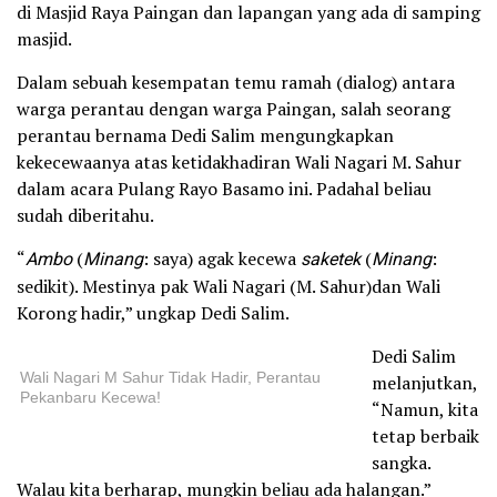
di Masjid Raya Paingan dan lapangan yang ada di samping
masjid.
Dalam sebuah kesempatan temu ramah (dialog) antara
warga perantau dengan warga Paingan, salah seorang
perantau bernama Dedi Salim mengungkapkan
kekecewaanya atas ketidakhadiran Wali Nagari M. Sahur
dalam acara Pulang Rayo Basamo ini. Padahal beliau
sudah diberitahu.
“
Ambo
(
Minang
: saya) agak kecewa
saketek
(
Minang
:
sedikit). Mestinya pak Wali Nagari (M. Sahur)dan Wali
Korong hadir,” ungkap Dedi Salim.
Dedi Salim
Wali Nagari M Sahur Tidak Hadir, Perantau
melanjutkan,
Pekanbaru Kecewa!
“Namun, kita
tetap berbaik
sangka.
Walau kita berharap, mungkin beliau ada halangan.”