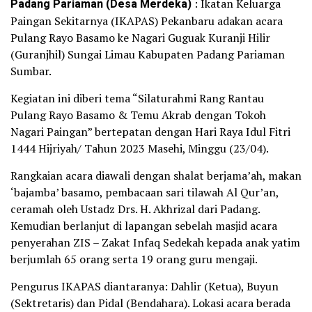
Padang Pariaman (Desa Merdeka)
: Ikatan Keluarga
Paingan Sekitarnya (IKAPAS) Pekanbaru adakan acara
Pulang Rayo Basamo ke Nagari Guguak Kuranji Hilir
(Guranjhil) Sungai Limau Kabupaten Padang Pariaman
Sumbar.
Kegiatan ini diberi tema “Silaturahmi Rang Rantau
Pulang Rayo Basamo & Temu Akrab dengan Tokoh
Nagari Paingan” bertepatan dengan Hari Raya Idul Fitri
1444 Hijriyah/ Tahun 2023 Masehi, Minggu (23/04).
Rangkaian acara diawali dengan shalat berjama’ah, makan
‘bajamba’ basamo, pembacaan sari tilawah Al Qur’an,
ceramah oleh Ustadz Drs. H. Akhrizal dari Padang.
Kemudian berlanjut di lapangan sebelah masjid acara
penyerahan ZIS – Zakat Infaq Sedekah kepada anak yatim
berjumlah 65 orang serta 19 orang guru mengaji.
Pengurus IKAPAS diantaranya: Dahlir (Ketua), Buyun
(Sektretaris) dan Pidal (Bendahara). Lokasi acara berada