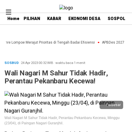
Home
PILIHAN
KABAR
EKONOMI DESA
SOSPOL
enre Lompoe Merajut Prioritas di Tengah Badai Efisiensi
APBDes 2027: Strat
SOSBUD
· 24 Apr 2023
00:32
WIB
·
waktu baca 1 menit
Wali Nagari M Sahur Tidak Hadir,
Perantau Pekanbaru Kecewa!
Perbesar
Wali Nagari M Sahur Tidak Hadir, Perantau Pekanbaru Kecewa, Minggu
(23/04), di Paingan Nagari Guranjhil.