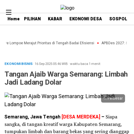
Home
PILIHAN
KABAR
EKONOMI DESA
SOSPOL
nre Lompoe Merajut Prioritas di Tengah Badai Efisiensi
APBDes 2027: Strateg
EKONOMI BISNIS
· 16 Sep 2025
05:46
WIB
·
waktu baca 1 menit
Tangan Ajaib Warga Semarang: Limbah
Jadi Ladang Dolar
Perbesar
Semarang, Jawa Tengah
[DESA MERDEKA]
–
Siapa
sangka, di tangan kreatif warga Kabupaten Semarang,
tumpukan limbah dan barang bekas yang sering dianggap