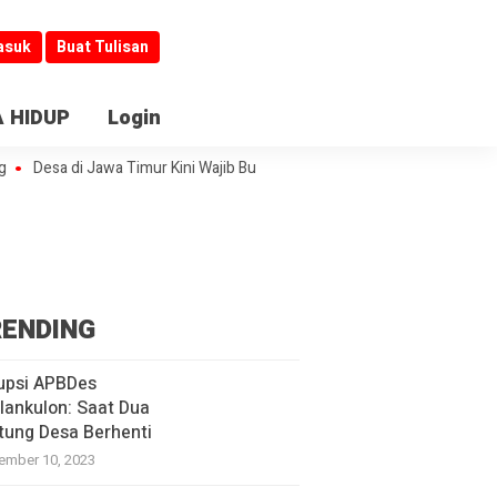
asuk
Buat Tulisan
 HIDUP
Login
esa di Jawa Timur Kini Wajib Buka Informasi
Jombang Jadi Kiblat Laya
ENDING
upsi APBDes
lankulon: Saat Dua
tung Desa Berhenti
ember 10, 2023