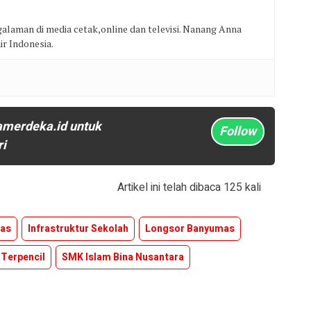
alaman di media cetak,online dan televisi. Nanang Anna
ir Indonesia.
amerdeka.id untuk
Follow
ri
Artikel ini telah dibaca 125 kali
mas
Infrastruktur Sekolah
Longsor Banyumas
 Terpencil
SMK Islam Bina Nusantara