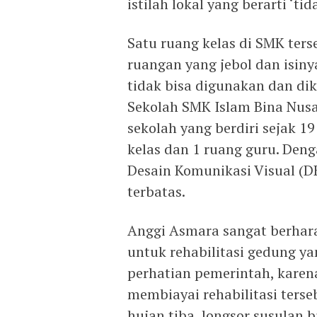
istilah lokal yang berarti ‘ti
Satu ruang kelas di SMK ters
ruangan yang jebol dan isin
tidak bisa digunakan dan di
Sekolah SMK Islam Bina Nus
sekolah yang berdiri sejak 1
kelas dan 1 ruang guru. Deng
Desain Komunikasi Visual (DK
terbatas.
Anggi Asmara sangat berha
untuk rehabilitasi gedung ya
perhatian pemerintah, kare
membiayai rehabilitasi terseb
hujan tiba, longsor susulan 