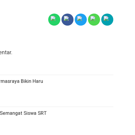
ntar.
armasraya Bikin Haru
r Semangat Siswa SRT