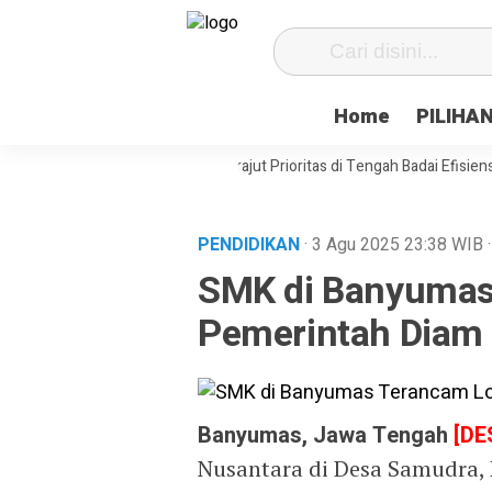
Home
PILIHA
sat Desa Paenre Lompoe Merajut Prioritas di Tengah Badai Efisiensi
A
PENDIDIKAN
· 3 Agu 2025
23:38
WIB
SMK di Banyumas
Pemerintah Diam
Banyumas, Jawa Tengah
[DE
Nusantara di Desa Samudra,