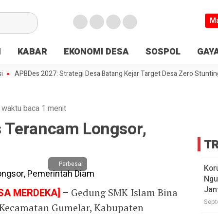
M
N
KABAR
EKONOMI DESA
SOSPOL
GAYA
PBDes 2027: Strategi Desa Batang Kejar Target Desa Zero Stunting
D
·
waktu baca 1 menit
 Terancam Longsor,
TR
Perbesar
Kor
Ngu
Jan
SA MERDEKA]
–
Gedung SMK Islam Bina
Sept
 Kecamatan Gumelar, Kabupaten