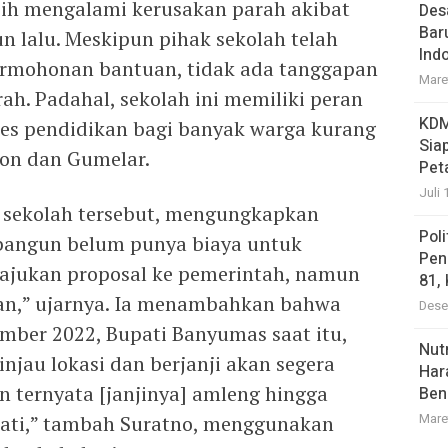
ih mengalami kerusakan parah akibat
Des
Bar
un lalu. Meskipun pihak sekolah telah
Ind
ermohonan bantuan, tidak ada tanggapan
Mare
ah. Padahal, sekolah ini memiliki peran
KDM
es pendidikan bagi banyak warga kurang
Sia
on dan Gumelar.
Pet
Juli 
i sekolah tersebut, mengungkapkan
Pol
bangun belum punya biaya untuk
Pen
 ajukan proposal ke pemerintah, namun
81,
pan,” ujarnya. Ia menambahkan bahwa
Dese
ber 2022, Bupati Banyumas saat itu,
Nutr
jau lokasi dan berjanji akan segera
Har
 ternyata [janjinya] amleng hingga
Ben
Mare
pati,” tambah Suratno, menggunakan