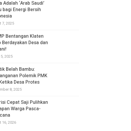
a Adalah ‘Arab Saudi’
u bagi Energi Bersih
onesia
t 7, 2025
P Bentangan Klaten
p Berdayakan Desa dan
ani!
15, 2025
itik Belah Bambu:
anganan Polemik PMK
 Ketika Desa Protes
mber 8, 2025
isi Cepat Saji Pulihkan
apan Warga Pasca-
cana
t 16, 2026