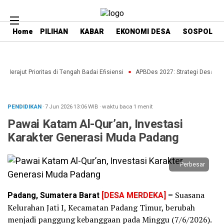
Home
PILIHAN
KABAR
EKONOMI DESA
SOSPOL
erajut Prioritas di Tengah Badai Efisiensi
APBDes 2027: Strategi Desa Bata
PENDIDIKAN
· 7 Jun 2026
13:06
WIB
·
waktu baca 1 menit
Pawai Katam Al-Qur’an, Investasi
Karakter Generasi Muda Padang
Perbesar
Padang, Sumatera Barat
[DESA MERDEKA]
–
Suasana
Kelurahan Jati I, Kecamatan Padang Timur, berubah
menjadi panggung kebanggaan pada Minggu (7/6/2026).