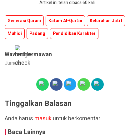
Artikel ini telah dibaca 60 kali
Generasi Qurani
Katam Al-Qur'an
Kelurahan Jati I
Muhidi
Padang
Pendidikan Karakter
Wawan Hermawan
Jurnalis
Tinggalkan Balasan
Anda harus
masuk
untuk berkomentar.
Baca Lainnya