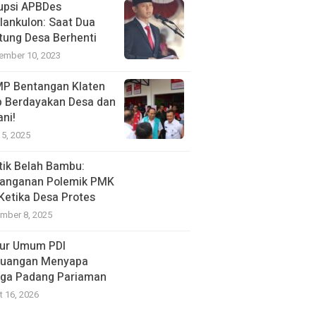
upsi APBDes
lankulon: Saat Dua
tung Desa Berhenti
ember 10, 2023
P Bentangan Klaten
p Berdayakan Desa dan
ani!
15, 2025
itik Belah Bambu:
anganan Polemik PMK
 Ketika Desa Protes
mber 8, 2025
ur Umum PDI
juangan Menyapa
ga Padang Pariaman
t 16, 2026