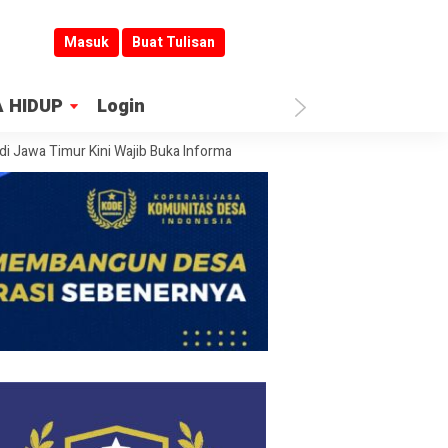
Masuk
Buat Tulisan
 HIDUP
Login
ur Kini Wajib Buka Informasi
Jombang Jadi Kiblat Layanan Publik: Su