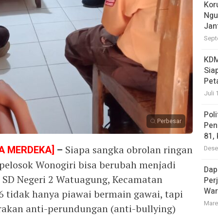
Kor
Ngu
Jan
Sept
KDM
Sia
Pet
Juli 
Pol
Perbesar
Pen
81,
A MERDEKA]
–
Siapa sangka obrolan ringan
Dese
i pelosok Wonogiri bisa berubah menjadi
Dap
Di SD Negeri 2 Watuagung, Kecamatan
Per
War
 6 tidak hanya piawai bermain gawai, tapi
Mare
akan anti-perundungan (anti-bullying)