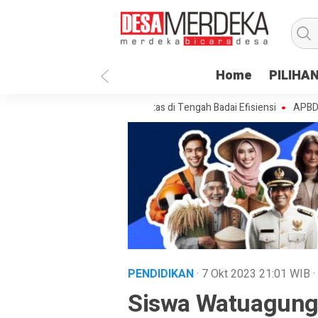
Home
PILIHA
 Lompoe Merajut Prioritas di Tengah Badai Efisiensi
APBDes 2027: Str
PENDIDIKAN
· 7 Okt 2023
21:01
WIB
·
Siswa Watuagung