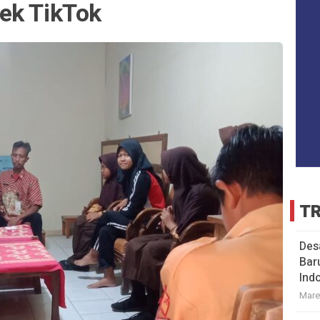
ek TikTok
TR
Des
Bar
Ind
Mare