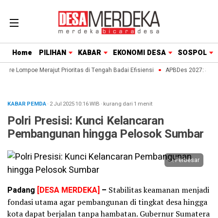
Home
PILIHAN
KABAR
EKONOMI DESA
SOSPOL
nre Lompoe Merajut Prioritas di Tengah Badai Efisiensi
APBDes 2027: Strateg
KABAR PEMDA
· 2 Jul 2025
10:16
WIB
·
kurang dari 1 menit
Polri Presisi: Kunci Kelancaran
Pembangunan hingga Pelosok Sumbar
Perbesar
Padang
[DESA MERDEKA]
–
Stabilitas keamanan menjadi
fondasi utama agar pembangunan di tingkat desa hingga
kota dapat berjalan tanpa hambatan. Gubernur Sumatera