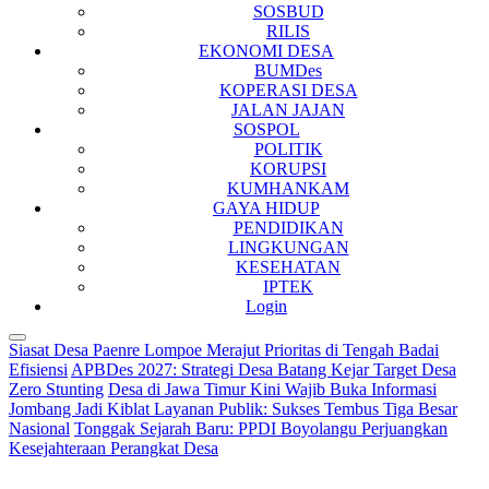
SOSBUD
RILIS
EKONOMI DESA
BUMDes
KOPERASI DESA
JALAN JAJAN
SOSPOL
POLITIK
KORUPSI
KUMHANKAM
GAYA HIDUP
PENDIDIKAN
LINGKUNGAN
KESEHATAN
IPTEK
Login
Siasat Desa Paenre Lompoe Merajut Prioritas di Tengah Badai
Efisiensi
APBDes 2027: Strategi Desa Batang Kejar Target Desa
Zero Stunting
Desa di Jawa Timur Kini Wajib Buka Informasi
Jombang Jadi Kiblat Layanan Publik: Sukses Tembus Tiga Besar
Nasional
Tonggak Sejarah Baru: PPDI Boyolangu Perjuangkan
Kesejahteraan Perangkat Desa