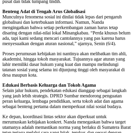
pusat dan tidak tumpang tindih.
Benteng Adat di Tengah Arus Globalisasi
Munculnya fenomena sosial ini dinilai tidak lepas dari pengaruh
globalisasi dan keterbukaan informasi. Namun, Nanda
mengingatkan bahwa setiap perkembangan zaman harus tetap
disaring dengan nilai-nilai lokal Minangkabau. “Perda khusus belum
ada, tapi kami sedang mencari cantolannya yang pas karena harus
menyesuaikan dengan aturan nasional,” ujarnya, Senin (6/4).
Proses perumusan kebijakan ini nantinya akan melibatkan tim ahli,
akademisi, hingga tokoh masyarakat. Tujuannya agar aturan yang
lahir memiliki dasar hukum yang kuat dan mampu melindungi
tatanan sosial yang selama ini dijunjung tinggi oleh masyarakat di
desa maupun kota.
Edukasi Berbasis Keluarga dan Tokoh Agama
Selain jalur hukum, pendekatan edukasi dianggap sebagai langkah
yang jauh lebih strategis. DPRD Sumbar mendorong penguatan
peran keluarga, lembaga pendidikan, serta tokoh adat dan agama
sebagai benteng pertama dalam memperkuat nilai sosial budaya.
Ke depan, koordinasi lintas sektor akan diperkuat untuk
merumuskan kebijakan konkret. Nanda menegaskan bahwa target
utamanya adalah memastikan norma yang berlaku di Sumatera Barat
tetap terjaga melalui cara yang bijak, terukur, dan sesuai dengan