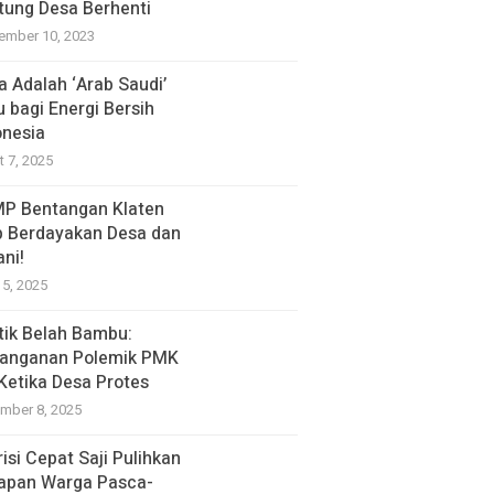
tung Desa Berhenti
ember 10, 2023
a Adalah ‘Arab Saudi’
u bagi Energi Bersih
onesia
t 7, 2025
P Bentangan Klaten
p Berdayakan Desa dan
ani!
15, 2025
itik Belah Bambu:
anganan Polemik PMK
 Ketika Desa Protes
mber 8, 2025
isi Cepat Saji Pulihkan
apan Warga Pasca-