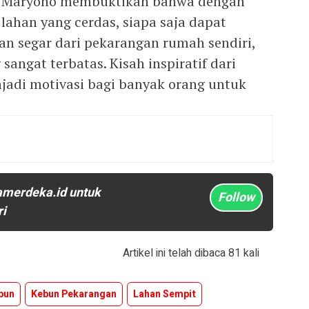
lan Maryono membuktikan bahwa dengan
ahan yang cerdas, siapa saja dapat
an segar dari pekarangan rumah sendiri,
angat terbatas. Kisah inspiratif dari
njadi motivasi bagi banyak orang untuk
amerdeka.id untuk
Follow
ri
Artikel ini telah dibaca 81 kali
ebun
Kebun Pekarangan
Lahan Sempit