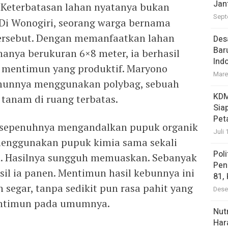
Jan
–
Keterbatasan lahan nyatanya bukan
Sept
 Di Wonogiri, seorang warga bernama
ersebut. Dengan memanfaatkan lahan
Des
Bar
nya berukuran 6×8 meter, ia berhasil
Ind
mentimun yang produktif. Maryono
Mare
nnya menggunakan polybag, sebuah
KDM
 tanam di ruang terbatas.
Sia
Pet
o sepenuhnya mengandalkan pupuk organik
Juli 
 menggunakan pupuk kimia sama sekali
Pol
. Hasilnya sungguh memuaskan. Sebanyak
Pen
il ia panen. Mentimun hasil kebunnya ini
81,
 segar, tanpa sedikit pun rasa pahit yang
Dese
entimun pada umumnya.
Nutr
Har