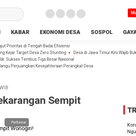
M
N
KABAR
EKONOMI DESA
SOSPOL
GAYA
t Prioritas di Tengah Badai Efisiensi
ng Kejar Target Desa Zero Stunting
Desa di Jawa Timur Kini Wajib Bu
lik: Sukses Tembus Tiga Besar Nasional
olangu Perjuangkan Kesejahteraan Perangkat Desa
WIB
·
ekarangan Sempit
TR
Perbesar
Kor
Ngu