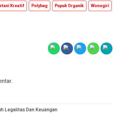
etani Kreatif
Polybag
Pupuk Organik
Wonogiri
ntar.
h Legalitas Dan Keuangan