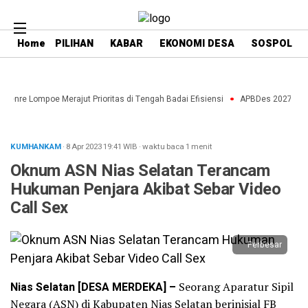
Home
PILIHAN
KABAR
EKONOMI DESA
SOSPOL
aenre Lompoe Merajut Prioritas di Tengah Badai Efisiensi
APBDes 2027: Strat
KUMHANKAM
· 8 Apr 2023
19:41
WIB
·
waktu baca 1 menit
Oknum ASN Nias Selatan Terancam
Hukuman Penjara Akibat Sebar Video
Call Sex
Perbesar
Nias Selatan [DESA MERDEKA] –
Seorang Aparatur Sipil
Negara (ASN) di Kabupaten Nias Selatan berinisial FB