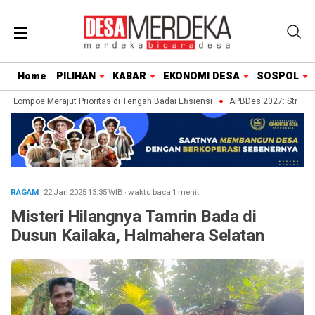
Home
PILIHAN
KABAR
EKONOMI DESA
SOSPOL
 Lompoe Merajut Prioritas di Tengah Badai Efisiensi
APBDes 2027: Strategi 
RAGAM
· 22 Jan 2025
13:35
WIB
·
waktu baca 1 menit
Misteri Hilangnya Tamrin Bada di
Dusun Kailaka, Halmahera Selatan