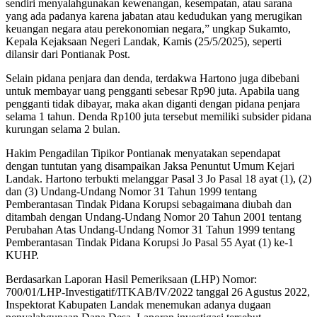
sendiri menyalahgunakan kewenangan, kesempatan, atau sarana
yang ada padanya karena jabatan atau kedudukan yang merugikan
keuangan negara atau perekonomian negara,” ungkap Sukamto,
Kepala Kejaksaan Negeri Landak, Kamis (25/5/2025), seperti
dilansir dari Pontianak Post.
Selain pidana penjara dan denda, terdakwa Hartono juga dibebani
untuk membayar uang pengganti sebesar Rp90 juta. Apabila uang
pengganti tidak dibayar, maka akan diganti dengan pidana penjara
selama 1 tahun. Denda Rp100 juta tersebut memiliki subsider pidana
kurungan selama 2 bulan.
Hakim Pengadilan Tipikor Pontianak menyatakan sependapat
dengan tuntutan yang disampaikan Jaksa Penuntut Umum Kejari
Landak. Hartono terbukti melanggar Pasal 3 Jo Pasal 18 ayat (1), (2)
dan (3) Undang-Undang Nomor 31 Tahun 1999 tentang
Pemberantasan Tindak Pidana Korupsi sebagaimana diubah dan
ditambah dengan Undang-Undang Nomor 20 Tahun 2001 tentang
Perubahan Atas Undang-Undang Nomor 31 Tahun 1999 tentang
Pemberantasan Tindak Pidana Korupsi Jo Pasal 55 Ayat (1) ke-1
KUHP.
Berdasarkan Laporan Hasil Pemeriksaan (LHP) Nomor:
700/01/LHP-Investigatif/ITKAB/IV/2022 tanggal 26 Agustus 2022,
Inspektorat Kabupaten Landak menemukan adanya dugaan