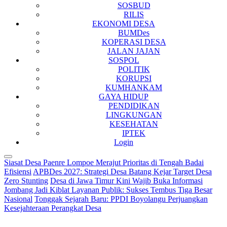
SOSBUD
RILIS
EKONOMI DESA
BUMDes
KOPERASI DESA
JALAN JAJAN
SOSPOL
POLITIK
KORUPSI
KUMHANKAM
GAYA HIDUP
PENDIDIKAN
LINGKUNGAN
KESEHATAN
IPTEK
Login
Siasat Desa Paenre Lompoe Merajut Prioritas di Tengah Badai
Efisiensi
APBDes 2027: Strategi Desa Batang Kejar Target Desa
Zero Stunting
Desa di Jawa Timur Kini Wajib Buka Informasi
Jombang Jadi Kiblat Layanan Publik: Sukses Tembus Tiga Besar
Nasional
Tonggak Sejarah Baru: PPDI Boyolangu Perjuangkan
Kesejahteraan Perangkat Desa