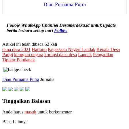
Dian Purnama Putra
Follow WhatsApp Channel Desamerdeka.id untuk update
berita terbaru setiap hari
Follow
Artikel ini telah dibaca 52 kali
dana desa 2021
Hartono
Kejaksaan Negeri Landak
Kepala Desa
Parigi
kerugian negara
korupsi dana desa
Landak
Pengadilan
Tipikor Pontianak
Dian Purnama Putra
Jurnalis
Tinggalkan Balasan
Anda harus
masuk
untuk berkomentar.
Baca Lainnya