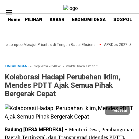
Home
PILIHAN
KABAR
EKONOMI DESA
SOSPOL
re Lompoe Merajut Prioritas di Tengah Badai Efisiensi
APBDes 2027: Strateg
LINGKUNGAN
· 26 Sep 2024
23:40
WIB
·
waktu baca 1 menit
Kolaborasi Hadapi Perubahan Iklim,
Mendes PDTT Ajak Semua Pihak
Bergerak Cepat
Perbesar
Badung [DESA MERDEKA] –
Menteri Desa, Pembangunan
Daerah Tertinggal, dan Transmigrasi (Mendes PDTT),