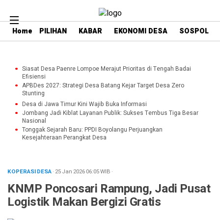
Home
PILIHAN
KABAR
EKONOMI DESA
SOSPOL
Siasat Desa Paenre Lompoe Merajut Prioritas di Tengah Badai
Efisiensi
APBDes 2027: Strategi Desa Batang Kejar Target Desa Zero
Stunting
Desa di Jawa Timur Kini Wajib Buka Informasi
Jombang Jadi Kiblat Layanan Publik: Sukses Tembus Tiga Besar
Nasional
Tonggak Sejarah Baru: PPDI Boyolangu Perjuangkan
Kesejahteraan Perangkat Desa
KOPERASI DESA
· 25 Jan 2026
06:05
WIB
·
KNMP Poncosari Rampung, Jadi Pusat
Logistik Makan Bergizi Gratis