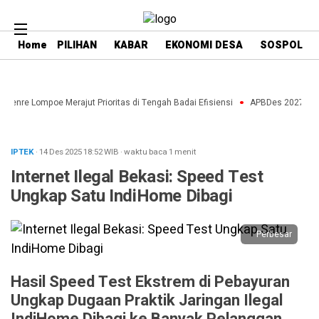
Home
PILIHAN
KABAR
EKONOMI DESA
SOSPOL
aenre Lompoe Merajut Prioritas di Tengah Badai Efisiensi
APBDes 2027: Strat
IPTEK
· 14 Des 2025
18:52
WIB
·
waktu baca 1 menit
Internet Ilegal Bekasi: Speed Test
Ungkap Satu IndiHome Dibagi
Perbesar
Hasil Speed Test Ekstrem di Pebayuran
Ungkap Dugaan Praktik Jaringan Ilegal