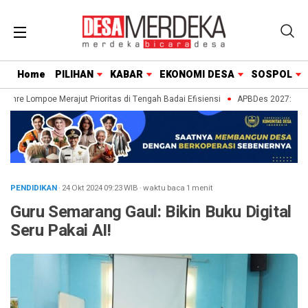
Home
PILIHAN
KABAR
EKONOMI DESA
SOSPOL
nre Lompoe Merajut Prioritas di Tengah Badai Efisiensi
APBDes 2027: Strate
PENDIDIKAN
· 24 Okt 2024
09:23
WIB
·
waktu baca 1 menit
Guru Semarang Gaul: Bikin Buku Digital
Seru Pakai AI!