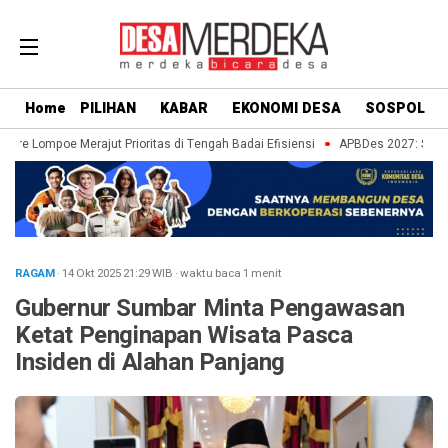
Home
PILIHAN
KABAR
EKONOMI DESA
SOSPOL
nre Lompoe Merajut Prioritas di Tengah Badai Efisiensi
APBDes 2027: Strateg
RAGAM
· 14 Okt 2025
21:29
WIB
·
waktu baca 1 menit
Gubernur Sumbar Minta Pengawasan
Ketat Penginapan Wisata Pasca
Insiden di Alahan Panjang