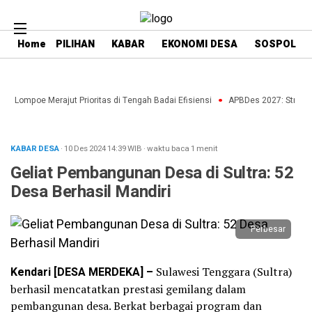
Home
PILIHAN
KABAR
EKONOMI DESA
SOSPOL
e Lompoe Merajut Prioritas di Tengah Badai Efisiensi
APBDes 2027: Strategi 
KABAR DESA
· 10 Des 2024
14:39
WIB
·
waktu baca 1 menit
Geliat Pembangunan Desa di Sultra: 52
Desa Berhasil Mandiri
Perbesar
Kendari [DESA MERDEKA] –
Sulawesi Tenggara (Sultra)
berhasil mencatatkan prestasi gemilang dalam
pembangunan desa. Berkat berbagai program dan