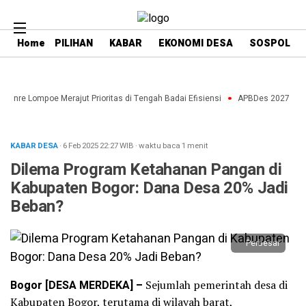
Home
PILIHAN
KABAR
EKONOMI DESA
SOSPOL
aenre Lompoe Merajut Prioritas di Tengah Badai Efisiensi
APBDes 2027: Strat
KABAR DESA
· 6 Feb 2025
22:27
WIB
·
waktu baca 1 menit
Dilema Program Ketahanan Pangan di
Kabupaten Bogor: Dana Desa 20% Jadi
Beban?
Perbesar
Bogor [DESA MERDEKA] –
Sejumlah pemerintah desa di
Kabupaten Bogor, terutama di wilayah barat,