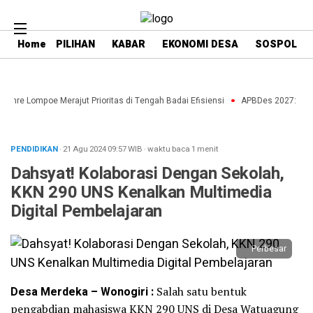
Home
PILIHAN
KABAR
EKONOMI DESA
SOSPOL
enre Lompoe Merajut Prioritas di Tengah Badai Efisiensi
APBDes 2027: Strate
PENDIDIKAN
· 21 Agu 2024
09:57
WIB
·
waktu baca 1 menit
Dahsyat! Kolaborasi Dengan Sekolah,
KKN 290 UNS Kenalkan Multimedia
Digital Pembelajaran
Perbesar
Desa Merdeka – Wonogiri :
Salah satu bentuk
pengabdian mahasiswa KKN 290 UNS di Desa Watuagung