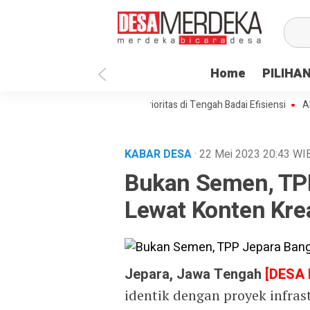
Home
PILIHA
sa Paenre Lompoe Merajut Prioritas di Tengah Badai Efisiensi
APBDes 
KABAR DESA
· 22 Mei 2023
20:43
WI
Bukan Semen, TP
Lewat Konten Kre
Jepara, Jawa Tengah
[DESA
identik dengan proyek infrast