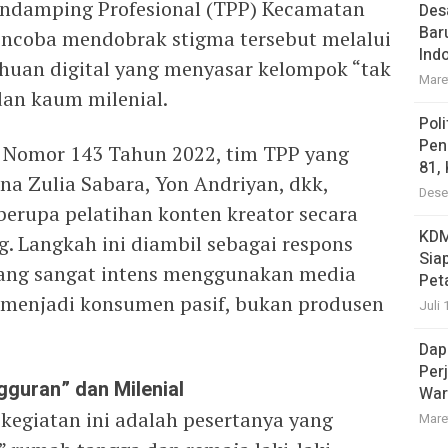
ndamping Profesional (TPP) Kecamatan
Des
Bar
encoba mendobrak stigma tersebut melalui
Ind
huan digital yang menyasar kelompok “tak
Mare
dan kaum milenial.
Pol
Pen
Nomor 143 Tahun 2022, tim TPP yang
81,
na Zulia Sabara, Yon Andriyan, dkk,
Dese
berupa pelatihan konten kreator secara
KDM
g. Langkah ini diambil sebagai respons
Sia
ang sangat intens menggunakan media
Pet
 menjadi konsumen pasif, bukan produsen
Juli 
Dap
Per
guran” dan Milenial
War
kegiatan ini adalah pesertanya yang
Mare