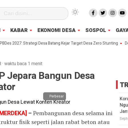
N
KABAR
EKONOMI DESA
SOSPOL
GAYA
2027: Strategi Desa Batang Kejar Target Desa Zero Stunting
Desa di
B
·
waktu baca 1 menit
P Jepara Bangun Desa
ator
TR
Perbesar
Kor
Ngu
Jan
 MERDEKA]
–
Pembangunan desa selama ini
Sept
ruktur fisik seperti jalan rabat beton atau