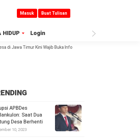
Masuk
Buat Tulisan
 HIDUP
Login
 Jawa Timur Kini Wajib Buka Informasi
Jombang Jadi Kiblat Layanan Pu
ENDING
upsi APBDes
lankulon: Saat Dua
tung Desa Berhenti
ember 10, 2023