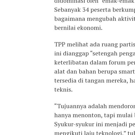
didominasi oleh “emak-emak”
Sebanyak 34 peserta berkump
bagaimana mengubah aktivit
bernilai ekonomi.
TPP melihat ada ruang partis
ini dianggap “setengah pen
keterlibatan dalam forum p
alat dan bahan berupa smart
tersedia di tangan mereka, 
teknis.
“Tujuannya adalah mendorong
hanya menonton, tapi mulai 
Syukur-syukur ini menjadi p
mengikuti laju teknologi,” t