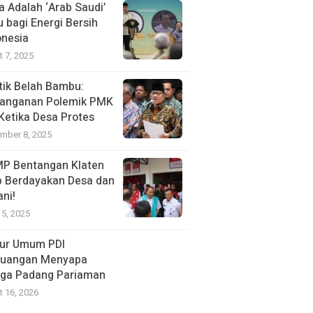
a Adalah ‘Arab Saudi’
u bagi Energi Bersih
onesia
t 7, 2025
itik Belah Bambu:
anganan Polemik PMK
 Ketika Desa Protes
mber 8, 2025
P Bentangan Klaten
p Berdayakan Desa dan
ani!
15, 2025
ur Umum PDI
juangan Menyapa
ga Padang Pariaman
t 16, 2026