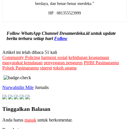
berdaya, dan benar-benar merdeka.”
HP : 081355523999
Follow WhatsApp Channel Desamerdeka.id untuk update
berita terbaru setiap hari
Follow
Artikel ini telah dibaca 51 kali
Community Policing
harmoni sosial
kehidupan keagamaan
masyarakat kepulauan
penyegaran pengurus
PHBI Pasimarannu
Polsek Pasimarannu
sinergi
tokoh agama
Nurwahidin Mile
Jurnalis
Tinggalkan Balasan
Anda harus
masuk
untuk berkomentar.