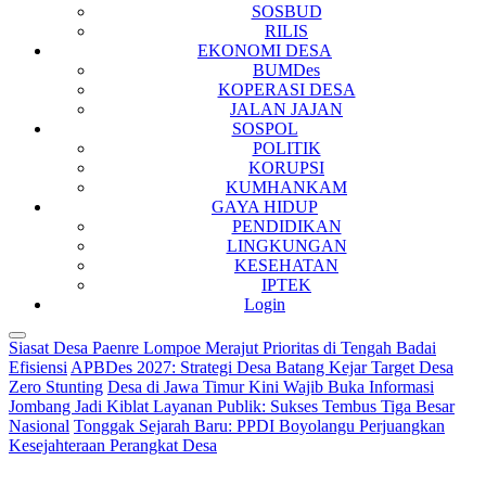
SOSBUD
RILIS
EKONOMI DESA
BUMDes
KOPERASI DESA
JALAN JAJAN
SOSPOL
POLITIK
KORUPSI
KUMHANKAM
GAYA HIDUP
PENDIDIKAN
LINGKUNGAN
KESEHATAN
IPTEK
Login
Siasat Desa Paenre Lompoe Merajut Prioritas di Tengah Badai
Efisiensi
APBDes 2027: Strategi Desa Batang Kejar Target Desa
Zero Stunting
Desa di Jawa Timur Kini Wajib Buka Informasi
Jombang Jadi Kiblat Layanan Publik: Sukses Tembus Tiga Besar
Nasional
Tonggak Sejarah Baru: PPDI Boyolangu Perjuangkan
Kesejahteraan Perangkat Desa