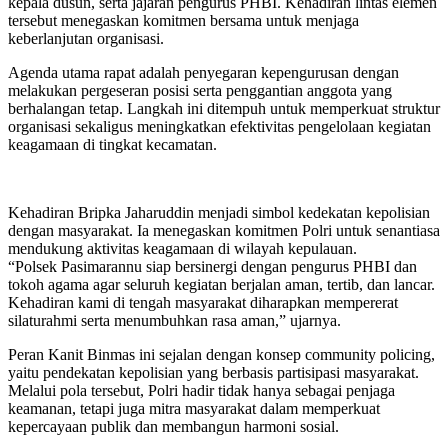
kepala dusun, serta jajaran pengurus PHBI. Kehadiran lintas elemen
tersebut menegaskan komitmen bersama untuk menjaga
keberlanjutan organisasi.
Agenda utama rapat adalah penyegaran kepengurusan dengan
melakukan pergeseran posisi serta penggantian anggota yang
berhalangan tetap. Langkah ini ditempuh untuk memperkuat struktur
organisasi sekaligus meningkatkan efektivitas pengelolaan kegiatan
keagamaan di tingkat kecamatan.
Kehadiran Bripka Jaharuddin menjadi simbol kedekatan kepolisian
dengan masyarakat. Ia menegaskan komitmen Polri untuk senantiasa
mendukung aktivitas keagamaan di wilayah kepulauan.
“Polsek Pasimarannu siap bersinergi dengan pengurus PHBI dan
tokoh agama agar seluruh kegiatan berjalan aman, tertib, dan lancar.
Kehadiran kami di tengah masyarakat diharapkan mempererat
silaturahmi serta menumbuhkan rasa aman,” ujarnya.
Peran Kanit Binmas ini sejalan dengan konsep community policing,
yaitu pendekatan kepolisian yang berbasis partisipasi masyarakat.
Melalui pola tersebut, Polri hadir tidak hanya sebagai penjaga
keamanan, tetapi juga mitra masyarakat dalam memperkuat
kepercayaan publik dan membangun harmoni sosial.